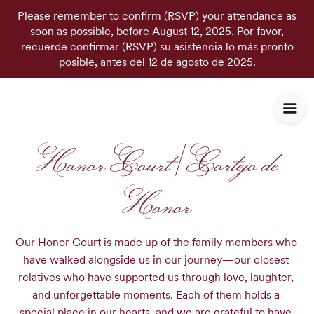
Please remember to confirm (RSVP) your attendance as
soon as possible, before August 12, 2025. Por favor,
recuerde confirmar (RSVP) su asistencia lo más pronto
posible, antes del 12 de agosto de 2025.
Honor Court | Cortejo de
Honor
Our Honor Court is made up of the family members who 
have walked alongside us in our journey—our closest 
relatives who have supported us through love, laughter, 
and unforgettable moments. Each of them holds a 
special place in our hearts, and we are grateful to have 