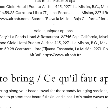
- Las Rocas Resort & Spa

oco Cielo Hotel | Puente Alisitos 445, 22711 La Misión, B.C., Mex
Km.59.28 Carretera Libre (Tijuana-Ensenada, La Misión, 22711 Ro
www.airbnb.com   Search "Playa la Mision, Baja California" for t
~

Voici quelques options :

Gary's La Fonda Hotel & Restaurant  22746 Baja California, Mexi
Poco Cielo Hotel Puente Alisitos 445, 22711 La Misión, B.C., Mexi
m.59.28 Carretera Libre(Tijuana-Ensenada, La Misión, 22711 Ros
- AirBnB https://www.airbnb.fr/
o bring / Ce qu'il faut a
ring along your beach towel for those sandy lounging sessions,
en to protect that beautiful skin, and a hat. Let's make waves to
~
