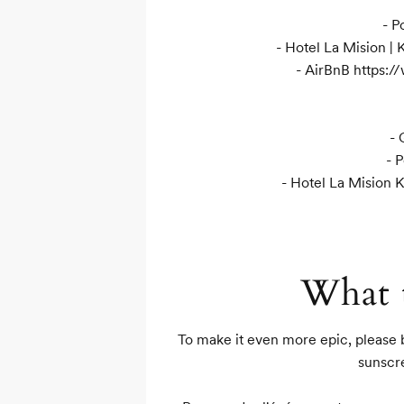
- P
- Hotel La Mision | 
- AirBnB https://
- 
- 
- Hotel La Mision K
What t
To make it even more epic, please b
sunscre