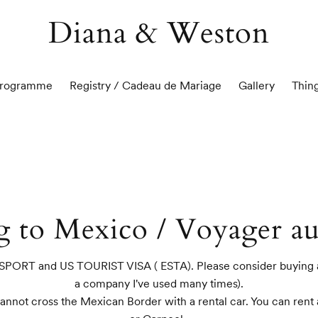
Diana & Weston
Programme
Registry / Cadeau de Mariage
Gallery
Thin
ng to Mexico / Voyager a
SPORT and US TOURIST VISA ( ESTA). Please consider buying a t
a company I've used many times).

not cross the Mexican Border with a rental car. You can rent a c