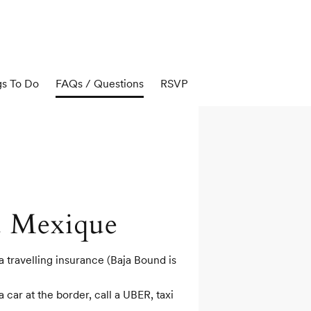
gs To Do
FAQs / Questions
RSVP
u Mexique
ravelling insurance (Baja Bound is 
ar at the border, call a UBER, taxi 