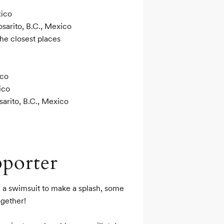
ico

sarito, B.C., Mexico

he closest places

co

co

arito, B.C., Mexico

pporter
 a swimsuit to make a splash, some 
gether!
