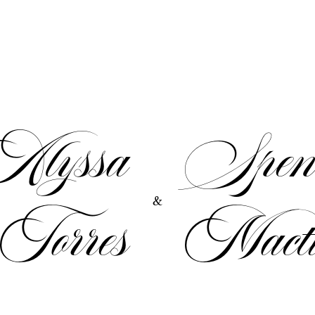
lyssa
Spenc
&
Torres
Macti