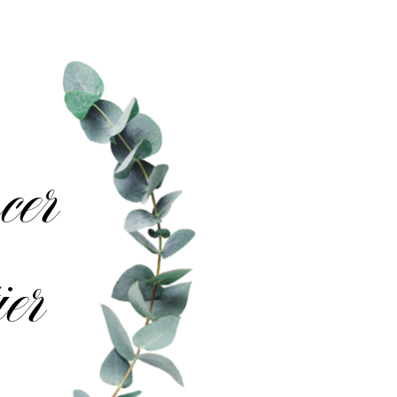
er
er